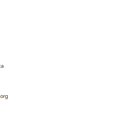
ca
.org